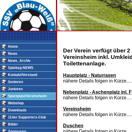
Home
Der Verein verfügt über 
News
Vereinsheim inkl. Umkle
News_Archiv
Toilettenanlage.
Spieltag-NEWS
Hauptplatz - Naturrasen
Kontakt/Vorstand
nähere Details folgen in Kürze
Senioren
Junioren
Nebenplatz - Aschenplatz inl. F
Sportplatz/Vereinsheim
nähere Details folgen in Kürze
Webshop
Vereinsheim
Downloads
nähere Details folgen in Kürze
114er Supporters-Club
Bilder
Duschen
nähere Details folgen in Kürze
Sponsoren